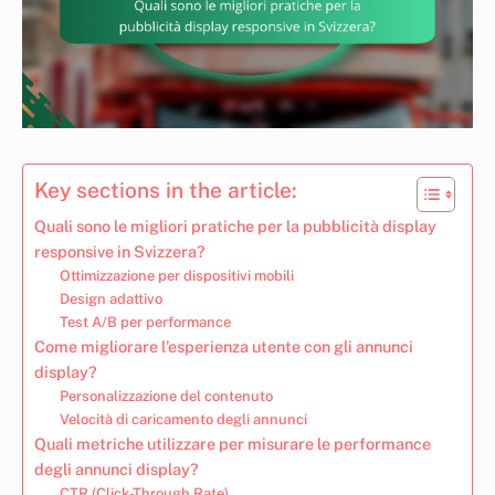
Key sections in the article:
Quali sono le migliori pratiche per la pubblicità display
responsive in Svizzera?
Ottimizzazione per dispositivi mobili
Design adattivo
Test A/B per performance
Come migliorare l’esperienza utente con gli annunci
display?
Personalizzazione del contenuto
Velocità di caricamento degli annunci
Quali metriche utilizzare per misurare le performance
degli annunci display?
CTR (Click-Through Rate)