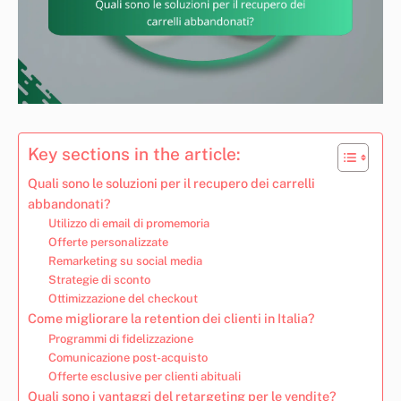
Key sections in the article:
Quali sono le soluzioni per il recupero dei carrelli
abbandonati?
Utilizzo di email di promemoria
Offerte personalizzate
Remarketing su social media
Strategie di sconto
Ottimizzazione del checkout
Come migliorare la retention dei clienti in Italia?
Programmi di fidelizzazione
Comunicazione post-acquisto
Offerte esclusive per clienti abituali
Quali sono i vantaggi del retargeting per le vendite?