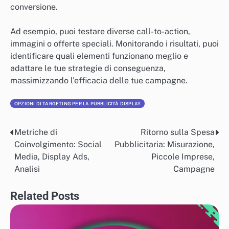
conversione.
Ad esempio, puoi testare diverse call-to-action,
immagini o offerte speciali. Monitorando i risultati, puoi
identificare quali elementi funzionano meglio e
adattare le tue strategie di conseguenza,
massimizzando l’efficacia delle tue campagne.
OPZIONI DI TARGETING PER LA PUBBLICITÀ DISPLAY
Metriche di
Ritorno sulla Spesa
Post
Coinvolgimento: Social
Pubblicitaria: Misurazione,
navigation
Media, Display Ads,
Piccole Imprese,
Analisi
Campagne
Related Posts